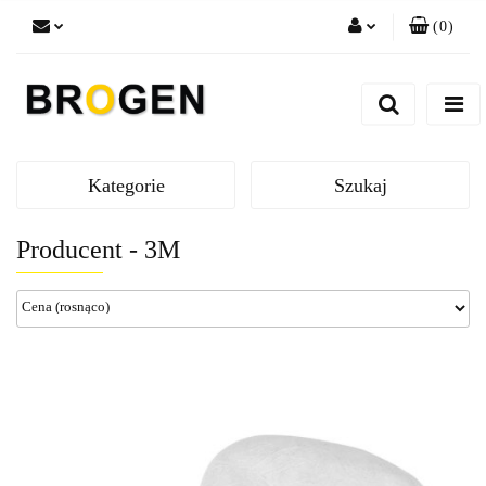
(
0
)
Zaloguj się
Zarejestruj się
Dodaj zgłoszenie
Zgody cookies
Kategorie
Szukaj
Producent - 3M