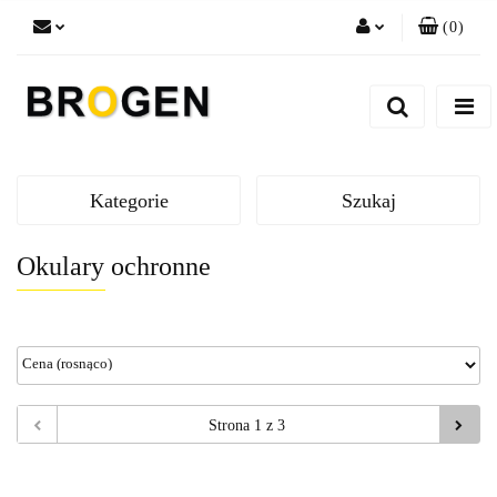
(
0
)
Zaloguj się
Zarejestruj się
Dodaj zgłoszenie
Zgody cookies
Kategorie
Szukaj
Okulary ochronne