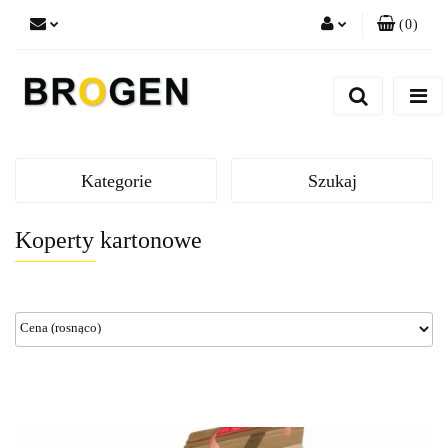
(
0
)
Zaloguj się
Zarejestruj się
Dodaj zgłoszenie
Zgody cookies
Kategorie
Szukaj
Koperty kartonowe