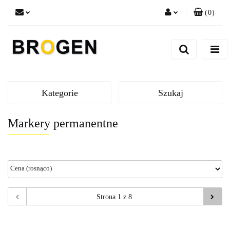
(
0
)
Zaloguj się
Zarejestruj się
Dodaj zgłoszenie
Zgody cookies
Kategorie
Szukaj
Markery permanentne