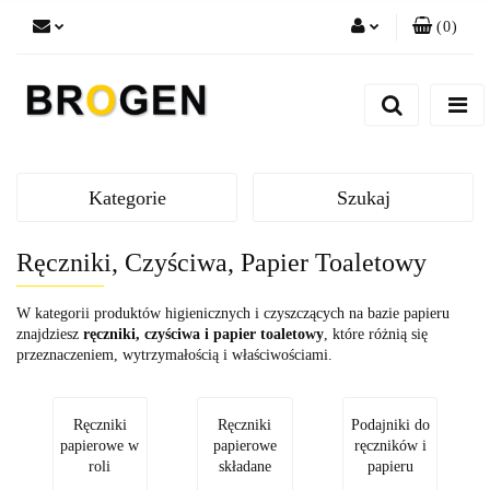
(
0
)
Zaloguj się
Zarejestruj się
Dodaj zgłoszenie
Zgody cookies
Kategorie
Szukaj
Ręczniki, Czyściwa, Papier Toaletowy
W kategorii produktów higienicznych i czyszczących na bazie papieru
znajdziesz
ręczniki, czyściwa i papier toaletowy
, które różnią się
przeznaczeniem, wytrzymałością i właściwościami.
Ręczniki
Ręczniki
Podajniki do
papierowe w
papierowe
ręczników i
roli
składane
papieru