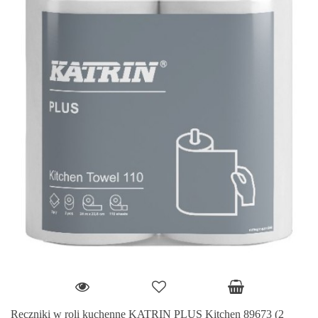
Ręczniki w roli kuchenne KATRIN PLUS Kitchen 89673 (2