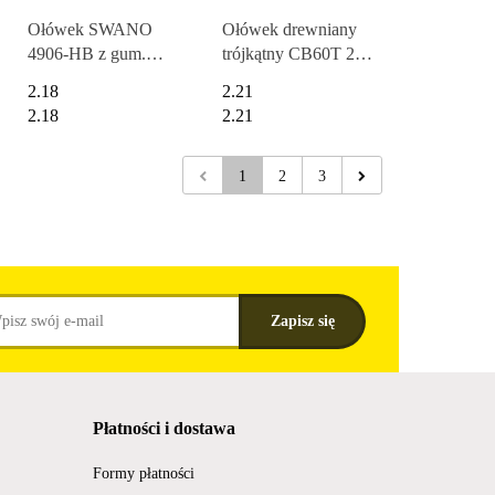
Ołówek SWANO
Ołówek drewniany
4906-HB z gum.
trójkątny CB60T 2B
STABILO
PENTEL
2.18
2.21
2.18
2.21
1
2
3
Płatności i dostawa
Formy płatności