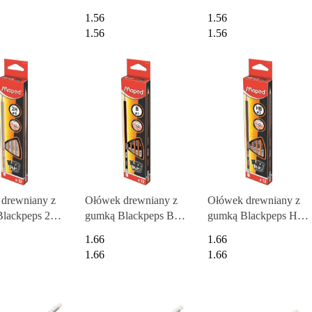
MAPED 850021
lakierowany, żółty
1.56
1.56
1.56
1.56
drewniany z
Ołówek drewniany z
Ołówek drewniany z
lackpeps 2H
gumką Blackpeps B
gumką Blackpeps HB
 851723
MAPED 851724
MAPED 851721
1.66
1.66
1.66
1.66