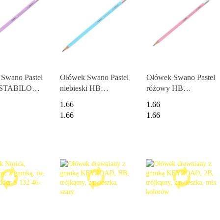
Swano Pastel
Ołówek Swano Pastel
Ołówek Swano Pastel
B STABILO
niebieski HB
różowy HB
3-HB
STABILO 4908/06-
STABILO 4908/05-
1.66
1.66
HB
HB
1.66
1.66