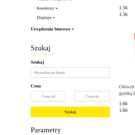
850024
1.56
Korektory
1.56
Displaye
Urządzenia biurowe
Szukaj
Szukaj
Cena
Ołówek 
gumką B
MAPED
1.66
1.66
Szukaj
Parametry