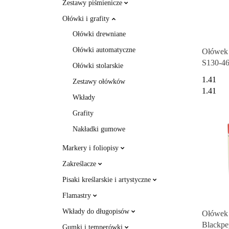
Zestawy piśmienicze
Ołówki i grafity
Ołówki drewniane
Ołówki automatyczne
Ołówe
S130-46
Ołówki stolarskie
gumki
1.41
Zestawy ołówków
1.41
Wkłady
Grafity
Nakładki gumowe
Markery i foliopisy
Zakreślacze
Pisaki kreślarskie i artystyczne
Flamastry
Wkłady do długopisów
Ołówek 
Blackp
Gumki i temperówki