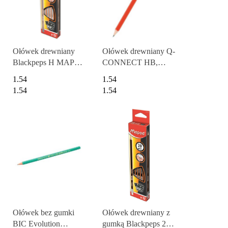
Ołówek drewniany
Ołówek drewniany Q-
Blackpeps H MAPED
CONNECT HB,
850025
lakierowany,
1.54
1.54
czerwony
1.54
1.54
Ołówek bez gumki
Ołówek drewniany z
BIC Evolution
gumką Blackpeps 2B