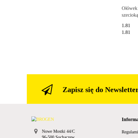
Ołówek 
szecioką
tw. HB, 
1.81
132 46
1.81
Zapisz się do Newslette
Informa
Nowe Mostki 44/C
Regulam
96-500 Sochaczew