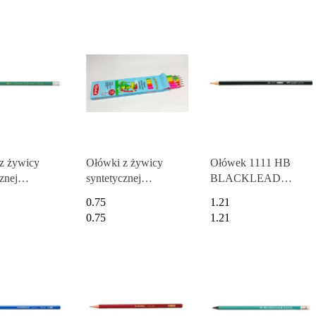
z żywicy
Ołówki z żywicy
Ołówek 1111 HB
znej
syntetycznej
BLACKLEAD
LENT,HB,
ZĘBOZAURUS,HB,
FC111100 FABER-
0.75
1.21
alne, z gumką
kolorowe z gumką,
CASTELL
0.75
1.21
 TO-005 Toma
mix TO-002 Toma