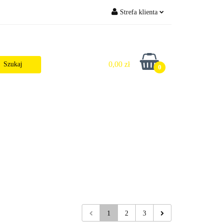
Strefa klienta
i Wysyłka
Zaloguj się
Zarejestruj się
0,00 zł
0
Dodaj zgłoszenie
Zgody cookies
ktualności
1
2
3