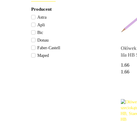
Producent
Astra
Apli
Bic
Donau
Ołówek 
Faber-Castell
lila H
Maped
4908/0
Pentel
1.66
St.Majewski
1.66
Stabilo
Grand
Toma
Staedtler
Titanum
Q-Connect
Open
KEYROAD