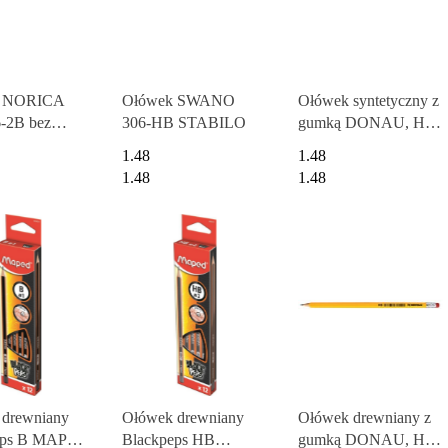
k NORICA
Ołówek SWANO
Ołówek syntetyczny z
-2B bez
306-HB STABILO
gumką DONAU, HB,
 STAEDTLER
lakierowany, zielony
1.48
1.48
1.48
1.48
drewniany
Ołówek drewniany
Ołówek drewniany z
eps B MAPED
Blackpeps HB
gumką DONAU, HB,