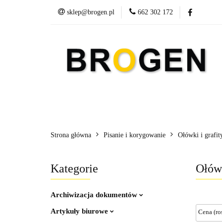
sklep@brogen.pl
662 302 172
Art. Biurowe
A
Nowości
Aktualn
Art. Biurowe
Art. Spożywcze
Środki C
Strona główna
Pisanie i korygowanie
Ołówki i grafit
Kategorie
Ołów
Archiwizacja dokumentów
Artykuły biurowe