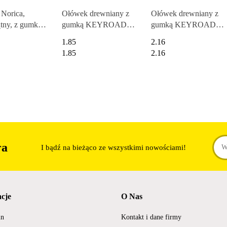
Norica,
Ołówek drewniany z
Ołówek drewniany z
tny, z gumką,
gumką KEYROAD,
gumką KEYROAD,
Staedtler S
HB, trójkątny,
2B, trójkątny,
1.85
2.16
-HB
zawieszka, szary
zawieszka, mix
1.85
2.16
kolorów
ra
I bądź na bieżąco ze wszystkimi nowościami!
cje
O Nas
in
Kontakt i dane firmy