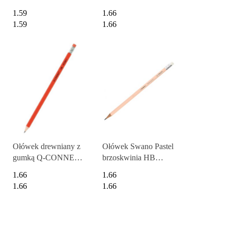
Original 650 HB ,
MAPED 851722
1.59
1.66
8803112
1.59
1.66
Ołówek drewniany z
Ołówek Swano Pastel
gumką Q-CONNECT
brzoskwinia HB
HB, lakierowany,
STABILO 4908/04-
1.66
1.66
czerwony
HB .
1.66
1.66