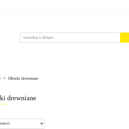
rt. Spożywcze
Środki Czystości
BHP
Pakowanie 
ości
zystości
BHP
Pakowanie i Wysyłka
Nowości
A
y
Ołówki drewniane
ki drewniane