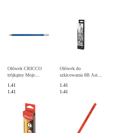
Ołówek CRICCO
Ołówek do
trójkątny Moje
szkicowania 8B Astra
pierwsze ABC CR317
Artea 206119003
1.41
1.41
AX FABER-
1.41
1.41
CASTELL