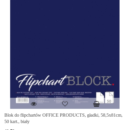
Blok do flipchartów OFFICE PRODUCTS, gładki, 58,5x81cm,
50 kart., biały