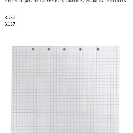
Blok do flipcharta 100x65 biały 20arkuszy gładki INTERDRUK
31.37
31.37