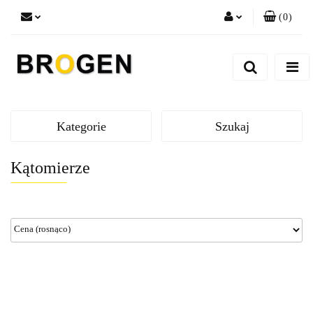
(
0
)
Zaloguj się
Zarejestruj się
Dodaj zgłoszenie
Zgody cookies
Kategorie
Szukaj
Kątomierze