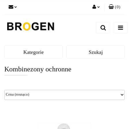
(
0
)
Zaloguj się
Zarejestruj się
Dodaj zgłoszenie
Zgody cookies
Kategorie
Szukaj
Kombinezony ochronne