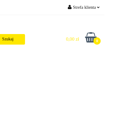
Strefa klienta
i Wysyłka
Zaloguj się
Zarejestruj się
0,00 zł
0
Dodaj zgłoszenie
Zgody cookies
ktualności