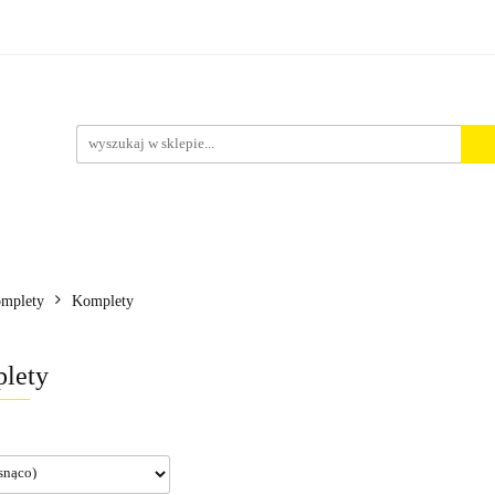
rt. Spożywcze
Środki Czystości
BHP
Pakowanie 
ości
zystości
BHP
Pakowanie i Wysyłka
Nowości
A
mplety
Komplety
lety