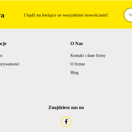
ra
I bądź na bieżąco ze wszystkimi nowościami!
cje
O Nas
in
Kontakt i dane firmy
 prywatności
O firmie
Blog
Znajdziesz nas na