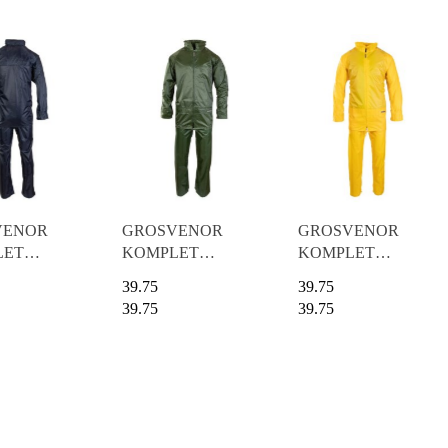
VENOR
GROSVENOR
GROSVENOR
LET
KOMPLET
KOMPLET
CIWDESZCZOWY
PRZECIWDESZCZOWY
PRZECIWDESZCZO
39.75
39.75
towy
- Zielony
- Żółty
39.75
39.75