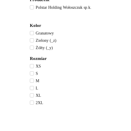
Polstar Holding Wołoszczuk sp.k.
Kolor
Granatowy
Zielony (_z)
Żółty (_y)
Rozmiar
XS
S
M
L
XL
2XL
3XL
4XL
5XL