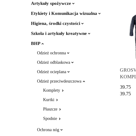
Artykuły spożywcze
Etykiety i Komunikacja wizualna
Higiena, środki czystości
Szkoła i artykuły kreatywne
BHP
Odzież ochronna
Odzież odblaskowa
GROS
Odzież ocieplana
KOMP
Odzież przeciwdeszczowa
PRZE
39.75
- Grana
Komplety
39.75
Kurtki
Płaszcze
Spodnie
Ochrona nóg