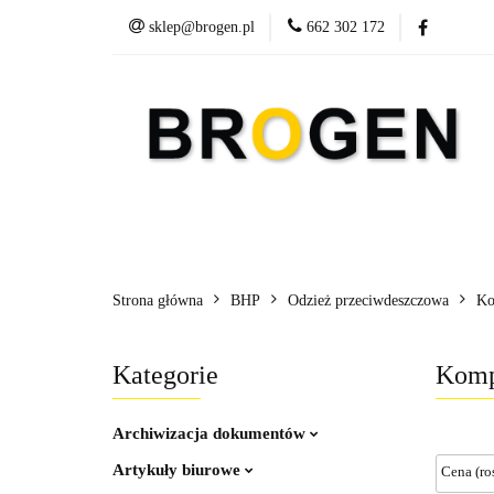
sklep@brogen.pl
662 302 172
Art. Biurowe
A
Nowości
Aktualn
Art. Biurowe
Art. Spożywcze
Środki C
Strona główna
BHP
Odzież przeciwdeszczowa
Ko
Kategorie
Komp
Archiwizacja dokumentów
Artykuły biurowe