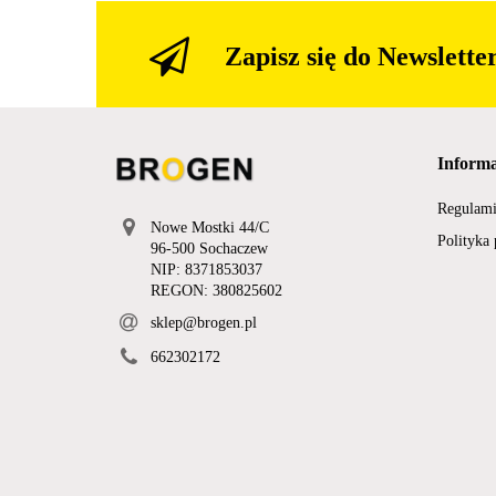
6 XL
XXL
Zapisz się do Newslette
XXXL
Informa
Regulam
Nowe Mostki 44/C
Polityka
96-500 Sochaczew
NIP: 8371853037
REGON: 380825602
sklep@brogen.pl
662302172