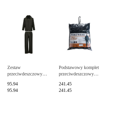
Zestaw
Podstawowy komplet
przeciwdeszczowy
przeciwdeszczowy
WY
(kurtka + spodnie)
Sealtex (kurtka i
95.94
241.45
spodnie)
95.94
241.45