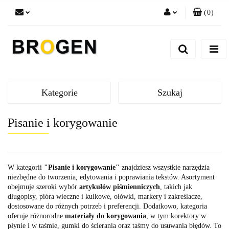
(
0
)
Zaloguj się
Zarejestruj się
Dodaj zgłoszenie
Zgody cookies
Kategorie
Szukaj
Pisanie i korygowanie
W kategorii
"Pisanie i korygowanie"
znajdziesz wszystkie narzędzia
niezbędne do tworzenia, edytowania i poprawiania tekstów. Asortyment
obejmuje szeroki wybór
artykułów piśmienniczych
, takich jak
długopisy, pióra wieczne i kulkowe, ołówki, markery i zakreślacze,
dostosowane do różnych potrzeb i preferencji. Dodatkowo, kategoria
oferuje różnorodne
materiały do korygowania
, w tym korektory w
płynie i w taśmie, gumki do ścierania oraz taśmy do usuwania błędów. To