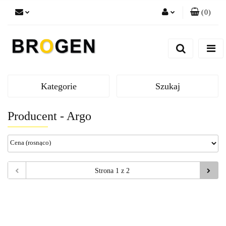
(
0
)
Zaloguj się
Zarejestruj się
Dodaj zgłoszenie
Zgody cookies
Kategorie
Szukaj
Producent - Argo