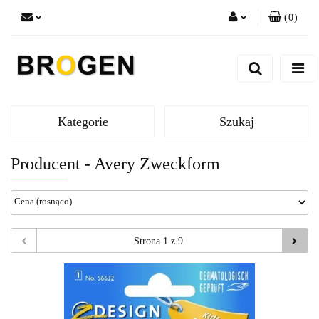
(
0
)
Zaloguj się
Zarejestruj się
Dodaj zgłoszenie
Zgody cookies
Kategorie
Szukaj
Producent - Avery Zweckform