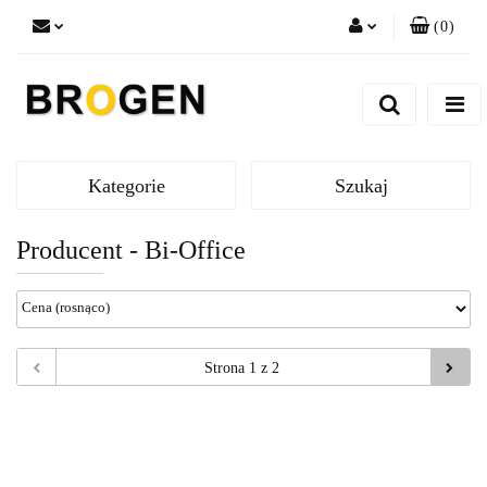
(
0
)
Zaloguj się
Zarejestruj się
Dodaj zgłoszenie
Zgody cookies
Kategorie
Szukaj
Producent - Bi-Office