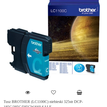
Tusz BROTHER (LC1100C) niebieski 325str DCP-
185C/385C/585CW/669 SALE