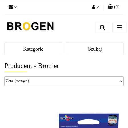
(
0
)
Zaloguj się
Zarejestruj się
Dodaj zgłoszenie
Zgody cookies
Kategorie
Szukaj
Producent - Brother