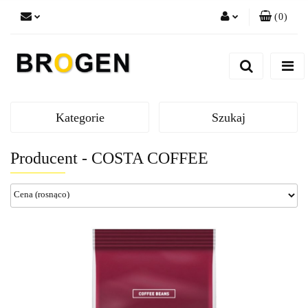
(
0
)
Zaloguj się
Zarejestruj się
Dodaj zgłoszenie
Zgody cookies
Kategorie
Szukaj
Producent - COSTA COFFEE