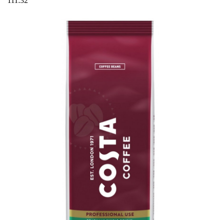
111.32