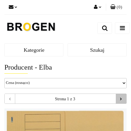
(
0
)
Zaloguj się
Zarejestruj się
Dodaj zgłoszenie
Zgody cookies
Kategorie
Szukaj
Producent - Elba