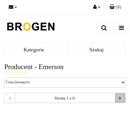
(
0
)
Zaloguj się
Zarejestruj się
Dodaj zgłoszenie
Zgody cookies
Kategorie
Szukaj
Producent - Emerson