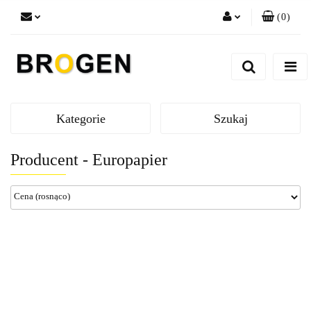
(
0
)
Zaloguj się
Zarejestruj się
Dodaj zgłoszenie
Zgody cookies
Kategorie
Szukaj
Producent - Europapier