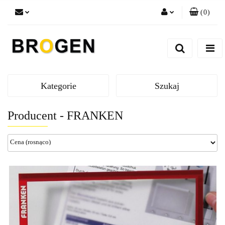
(
0
)
Zaloguj się
Zarejestruj się
Dodaj zgłoszenie
Zgody cookies
Kategorie
Szukaj
Producent - FRANKEN