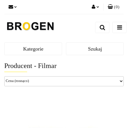
(
0
)
Zaloguj się
Zarejestruj się
Dodaj zgłoszenie
Zgody cookies
Kategorie
Szukaj
Producent - Filmar