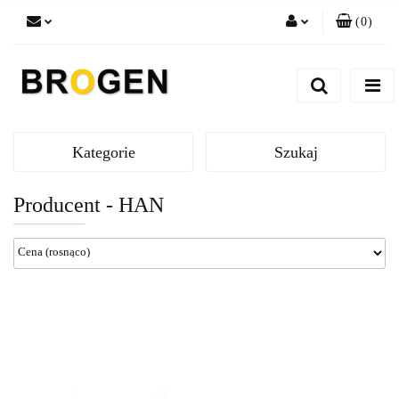
(
0
)
Zaloguj się
Zarejestruj się
Dodaj zgłoszenie
Zgody cookies
Kategorie
Szukaj
Producent - HAN