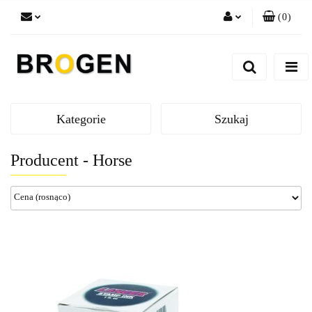
(
0
)
Zaloguj się
Zarejestruj się
Dodaj zgłoszenie
Zgody cookies
Kategorie
Szukaj
Producent - Horse