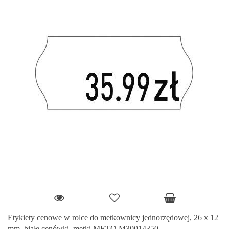
Etykiety cenowe w rolce do metkownicy jednorzędowej, 26 x 12
mm, białe cenówki, metki METO M30014350