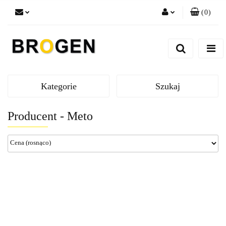
(
0
)
Zaloguj się
Zarejestruj się
Dodaj zgłoszenie
Zgody cookies
Kategorie
Szukaj
Producent - Meto