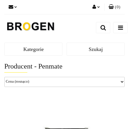
(
0
)
Zaloguj się
Zarejestruj się
Dodaj zgłoszenie
Zgody cookies
Kategorie
Szukaj
Producent - Penmate