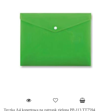
Teczka A4 kopertowa na zatrzask zielona PP-113 TT7594