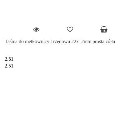
Taśma do metkownicy 1rzędowa 22x12mm prosta żółta
2.51
2.51