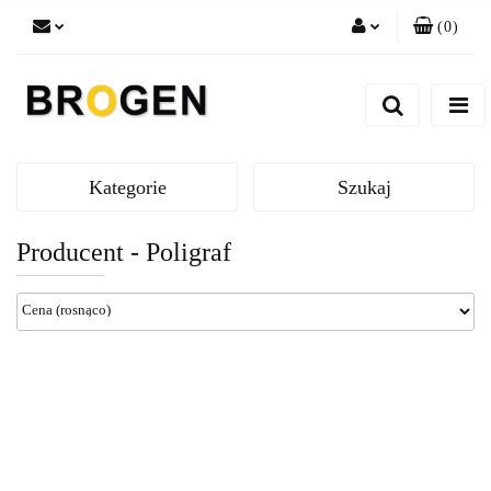
(
0
)
Zaloguj się
Zarejestruj się
Dodaj zgłoszenie
Zgody cookies
Kategorie
Szukaj
Producent - Poligraf