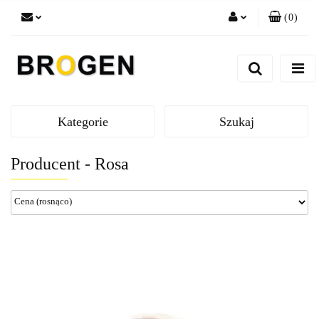
(
0
)
Zaloguj się
Zarejestruj się
Dodaj zgłoszenie
Zgody cookies
Kategorie
Szukaj
Producent - Rosa