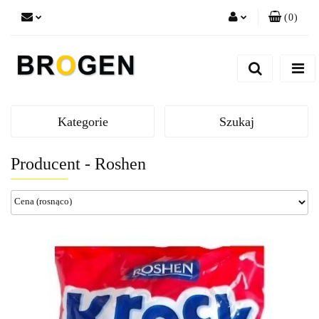
(
0
)
Zaloguj się
Zarejestruj się
Dodaj zgłoszenie
Zgody cookies
Kategorie
Szukaj
Producent - Roshen