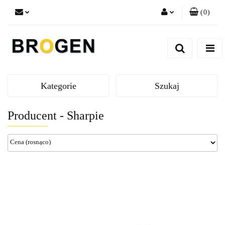
(
0
)
Zaloguj się
Zarejestruj się
Dodaj zgłoszenie
Zgody cookies
Kategorie
Szukaj
Producent - Sharpie