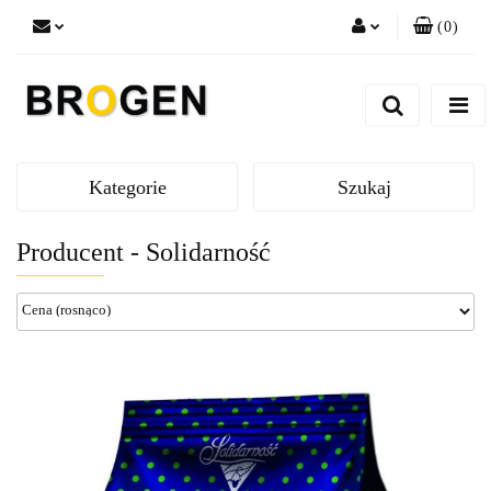
(
0
)
Zaloguj się
Zarejestruj się
Dodaj zgłoszenie
Zgody cookies
Kategorie
Szukaj
Producent - Solidarność