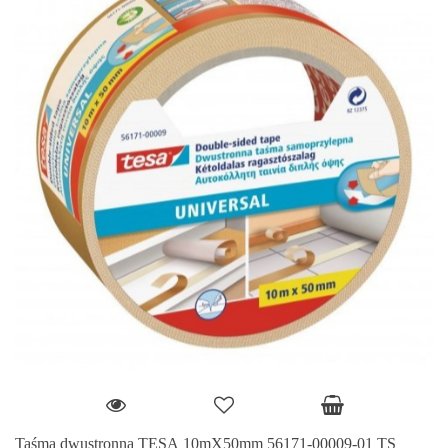
Taśma dwustronna TESA 10mX50mm 56171-00009-01 TS