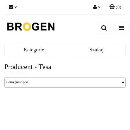
(
0
)
Zaloguj się
Zarejestruj się
Dodaj zgłoszenie
Zgody cookies
Kategorie
Szukaj
Producent - Tesa