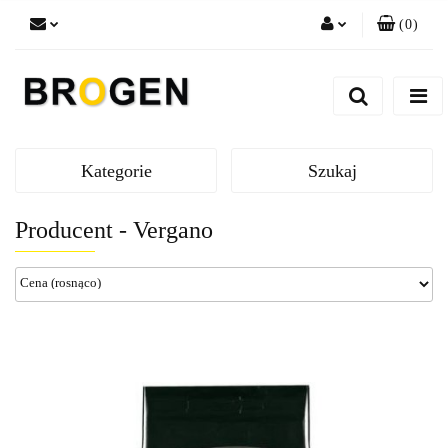
(
0
)
Zaloguj się
Zarejestruj się
Dodaj zgłoszenie
Zgody cookies
Kategorie
Szukaj
Producent - Vergano