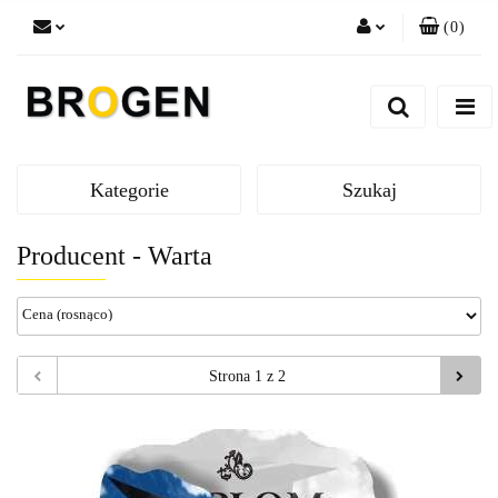
(
0
)
Zaloguj się
Zarejestruj się
Dodaj zgłoszenie
Zgody cookies
Kategorie
Szukaj
Producent - Warta