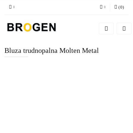
(
0
)
Zaloguj się
Zarejestruj się
Dodaj zgłoszenie
Bluza trudnopalna Molten Metal
Zgody cookies