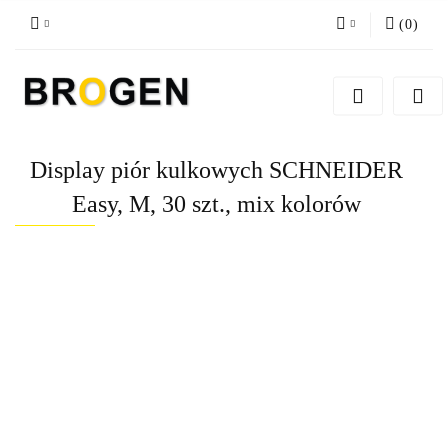
(
0
)
Zaloguj się
Zarejestruj się
Dodaj zgłoszenie
Display piór kulkowych SCHNEIDER
Zgody cookies
Easy, M, 30 szt., mix kolorów