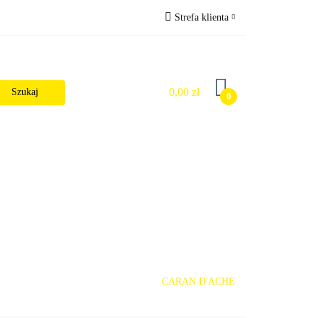
Strefa klienta
Wysyłka
Zaloguj się
Zarejestruj się
0,00 zł
0
Dodaj zgłoszenie
Zgody cookies
alności
CARAN D'ACHE