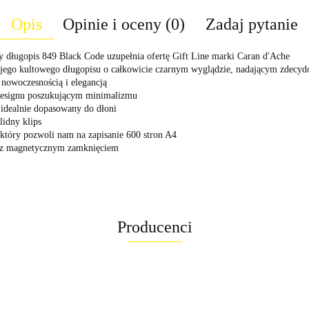
Opis
Opinie i oceny (0)
Zadaj pytanie
wy długopis 849 Black Code uzupełnia ofertę Gift Line marki Caran d'Ache
ego kultowego długopisu o całkowicie czarnym wyglądzie, nadającym zdecydo
nowoczesnością i elegancją
 designu poszukującym minimalizmu
idealnie dopasowany do dłoni
idny klips
tóry pozwoli nam na zapisanie 600 stron A4
u z magnetycznym zamknięciem
Producenci