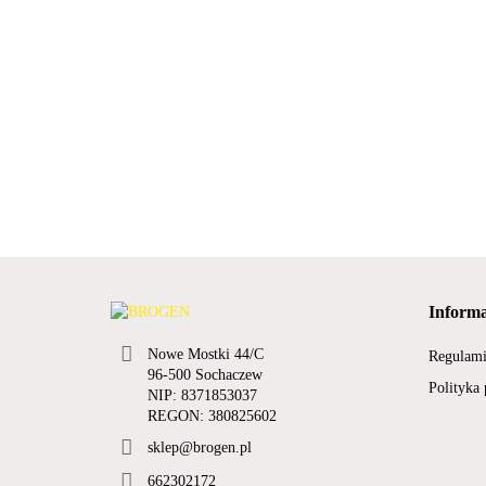
Informa
Nowe Mostki 44/C
Regulam
96-500 Sochaczew
Polityka
NIP: 8371853037
REGON: 380825602
sklep@brogen.pl
662302172