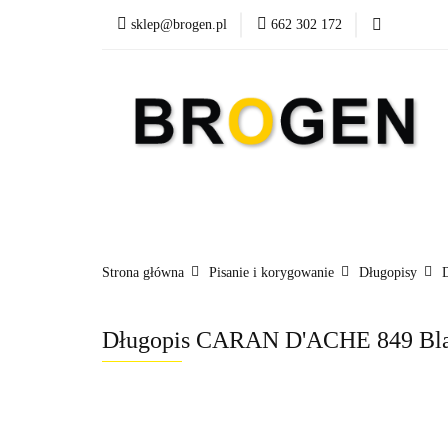
sklep@brogen.pl
662 302 172
Art. Biurowe
A
Nowości
Aktualn
Art. Biurowe
Art. Spożywcze
Środki Cz
Strona główna
Pisanie i korygowanie
Długopisy
Długopis CARAN D'ACHE 849 Blac