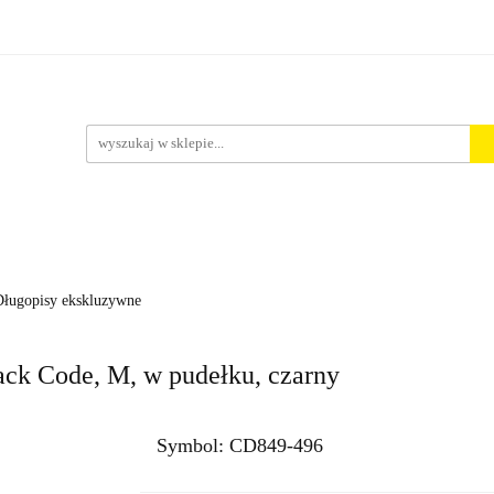
rt. Spożywcze
Środki Czystości
BHP
Pakowanie i 
ości
ystości
BHP
Pakowanie i Wysyłka
Nowości
Aktu
Długopisy ekskluzywne
k Code, M, w pudełku, czarny
Symbol:
CD849-496