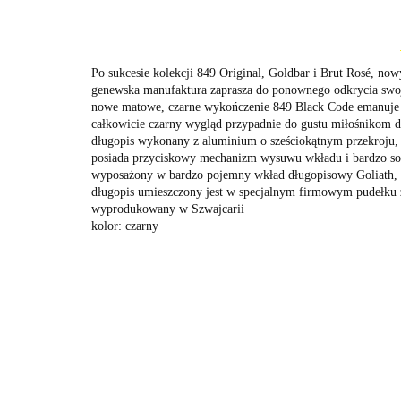
Po sukcesie kolekcji 849 Original, Goldbar i Brut Rosé, no
genewska manufaktura zaprasza do ponownego odkrycia swoj
nowe matowe, czarne wykończenie 849 Black Code emanuje 
całkowicie czarny wygląd przypadnie do gustu miłośnikom
długopis wykonany z aluminium o sześciokątnym przekroju, 
posiada przyciskowy mechanizm wysuwu wkładu i bardzo sol
wyposażony w bardzo pojemny wkład długopisowy Goliath, k
długopis umieszczony jest w specjalnym firmowym pudełk
wyprodukowany w Szwajcarii
kolor: czarny