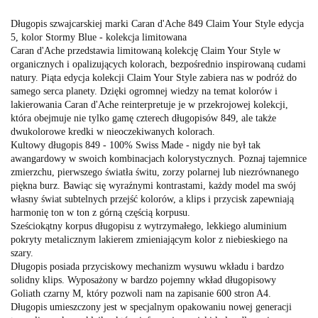
Długopis szwajcarskiej marki Caran d'Ache 849 Claim Your Style edycja
5, kolor Stormy Blue - kolekcja limitowana
Caran d'Ache przedstawia limitowaną kolekcję Claim Your Style w
organicznych i opalizujących kolorach, bezpośrednio inspirowaną cudami
natury. Piąta edycja kolekcji Claim Your Style zabiera nas w podróż do
samego serca planety. Dzięki ogromnej wiedzy na temat kolorów i
lakierowania Caran d'Ache reinterpretuje je w przekrojowej kolekcji,
która obejmuje nie tylko gamę czterech długopisów 849, ale także
dwukolorowe kredki w nieoczekiwanych kolorach.
Kultowy długopis 849 - 100% Swiss Made - nigdy nie był tak
awangardowy w swoich kombinacjach kolorystycznych. Poznaj tajemnice
zmierzchu, pierwszego światła świtu, zorzy polarnej lub niezrównanego
piękna burz. Bawiąc się wyraźnymi kontrastami, każdy model ma swój
własny świat subtelnych przejść kolorów, a klips i przycisk zapewniają
harmonię ton w ton z górną częścią korpusu.
Sześciokątny korpus długopisu z wytrzymałego, lekkiego aluminium
pokryty metalicznym lakierem zmieniającym kolor z niebieskiego na
szary.
Długopis posiada przyciskowy mechanizm wysuwu wkładu i bardzo
solidny klips. Wyposażony w bardzo pojemny wkład długopisowy
Goliath czarny M, który pozwoli nam na zapisanie 600 stron A4.
Długopis umieszczony jest w specjalnym opakowaniu nowej generacji