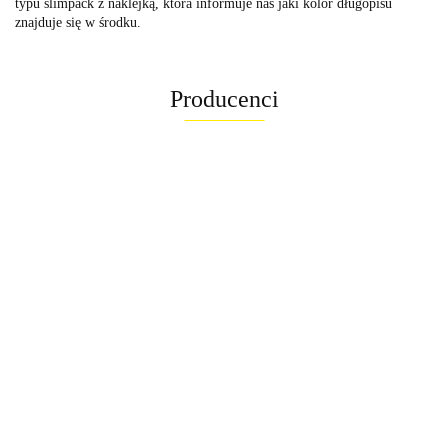
typu slimpack z naklejką, która informuje nas jaki kolor długopisu
znajduje się w środku.
Producenci