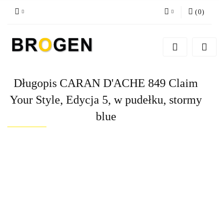
(
0
)
Zaloguj się
Zarejestruj się
Dodaj zgłoszenie
Długopis CARAN D'ACHE 849 Claim
Zgody cookies
Your Style, Edycja 5, w pudełku, stormy
blue