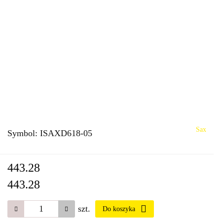
Sax
Symbol:
ISAXD618-05
443.28
443.28
szt.
Do koszyka