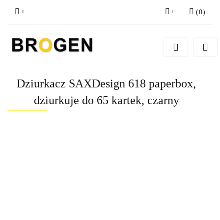
(
0
)
Zaloguj się
Zarejestruj się
Dodaj zgłoszenie
Dziurkacz SAXDesign 618 paperbox,
Zgody cookies
dziurkuje do 65 kartek, czarny