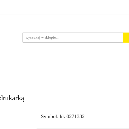
rt. Spożywcze
Środki Czystości
BHP
Pakowanie i 
ości
ystości
BHP
Pakowanie i Wysyłka
Nowości
Aktu
drukarką
Symbol:
kk 0271332