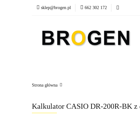
sklep@brogen.pl
662 302 172
Art. Biurowe
A
Nowości
Aktualn
Art. Biurowe
Art. Spożywcze
Środki Cz
Strona główna
Kalkulator CASIO DR-200R-BK z 