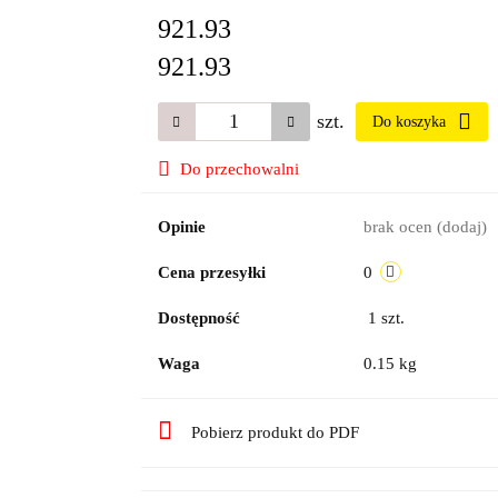
921.93
921.93
szt.
Do koszyka
Do przechowalni
Opinie
brak ocen
(dodaj)
Cena przesyłki
0
Dostępność
1
szt.
Waga
0.15 kg
Pobierz produkt do PDF