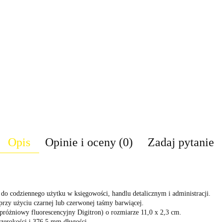
Opis
Opinie i oceny (0)
Zadaj pytanie
y do codziennego użytku w księgowości, handlu detalicznym i administracji.
 przy użyciu czarnej lub czerwonej taśmy barwiącej.
próżniowy fluorescencyjny Digitron) o rozmiarze 11,0 x 2,3 cm.
erokości i 376,5 mm długości.