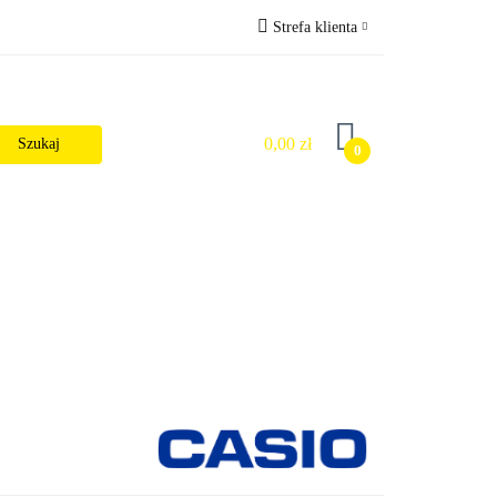
Strefa klienta
Wysyłka
Zaloguj się
Zarejestruj się
0,00 zł
0
Dodaj zgłoszenie
Zgody cookies
alności