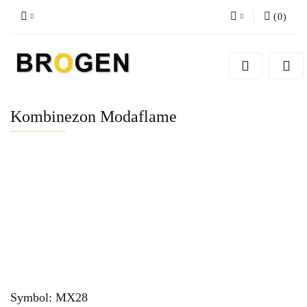
(
0
)
Zaloguj się
Zarejestruj się
Dodaj zgłoszenie
Kombinezon Modaflame
Zgody cookies
Symbol:
MX28