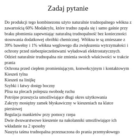
Zadaj pytanie
Do produkcji tego kombinezonu użyto naturalnie trudnopalnego włókna z
zawartością 60% Modakrylu, które trudno zapala się i samo gaśnie przy
braku płomienia zapewniając naturalną trudnopalność bez konieczności
stosowania dodatkowej obróbki chemicznej. Włókna te są zmieszane z
39% bawełny i 1% włókna węglowego dla zwiększenia wytrzymałości i
ochrony przed niebezpieczeństwami wyładowań elektrostatycznych.
Odzież naturalnie trudnopalna nie zmienia swoich właściwości w trakcie
prania
Ochrona przed ciepłem promieniującym, konwekcyjnym i kontaktowym
Kieszeń tylna
Kieszeń na linijkę
Szybki i łatwy dostęp boczny
Plisa na plecach polepsza swobodę ruchu
Potrójne przeszycia umożliwiające długi okres użytkowania
Zakryty mosiężny zamek błyskawiczny w kieszeniach na klatce
piersiowej
Regulacja mankietów przy pomocy rzepa
Dwie dwuwarstwowe kieszenie na nakolanniki umożliwiające ich
wkładanie na 2 sposoby
Naszyta taśma trudnopalna przeznaczona do prania przemysłowego