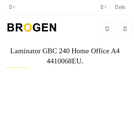
(
0
)
Zaloguj się
Zarejestruj się
Dodaj zgłoszenie
Laminator GBC 240 Home Office A4
Zgody cookies
4410068EU.