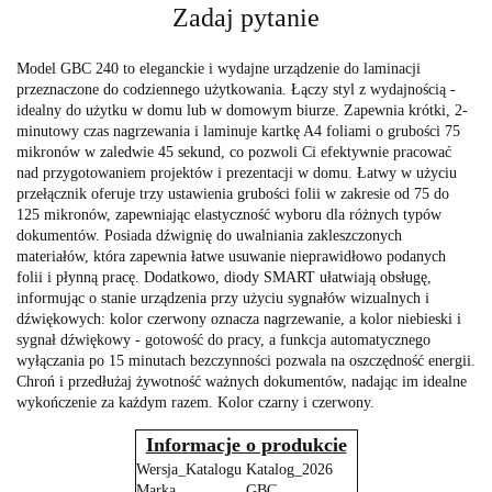
Zadaj pytanie
Model GBC 240 to eleganckie i wydajne urządzenie do laminacji
przeznaczone do codziennego użytkowania. Łączy styl z wydajnością -
idealny do użytku w domu lub w domowym biurze. Zapewnia krótki, 2-
minutowy czas nagrzewania i laminuje kartkę A4 foliami o grubości 75
mikronów w zaledwie 45 sekund, co pozwoli Ci efektywnie pracować
nad przygotowaniem projektów i prezentacji w domu. Łatwy w użyciu
przełącznik oferuje trzy ustawienia grubości folii w zakresie od 75 do
125 mikronów, zapewniając elastyczność wyboru dla różnych typów
dokumentów. Posiada dźwignię do uwalniania zakleszczonych
materiałów, która zapewnia łatwe usuwanie nieprawidłowo podanych
folii i płynną pracę. Dodatkowo, diody SMART ułatwiają obsługę,
informując o stanie urządzenia przy użyciu sygnałów wizualnych i
dźwiękowych: kolor czerwony oznacza nagrzewanie, a kolor niebieski i
sygnał dźwiękowy - gotowość do pracy, a funkcja automatycznego
wyłączania po 15 minutach bezczynności pozwala na oszczędność energii.
Chroń i przedłużaj żywotność ważnych dokumentów, nadając im idealne
wykończenie za każdym razem. Kolor czarny i czerwony.
Informacje o produkcie
Wersja_Katalogu
Katalog_2026
Marka
GBC