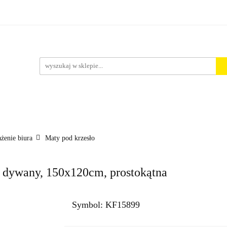
rt. Spożywcze
Środki Czystości
BHP
Pakowanie i 
ości
ystości
BHP
Pakowanie i Wysyłka
Nowości
Aktu
żenie biura
Maty pod krzesło
dywany, 150x120cm, prostokątna
Symbol:
KF15899