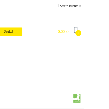
Strefa klienta
Wysyłka
Zaloguj się
Zarejestruj się
0,00 zł
0
Dodaj zgłoszenie
Zgody cookies
alności