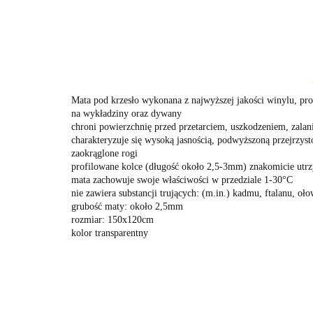
Mata pod krzesło wykonana z najwyższej jakości winylu, pro
na wykładziny oraz dywany
chroni powierzchnię przed przetarciem, uszkodzeniem, zalani
charakteryzuje się wysoką jasnością, podwyższoną przejrzyst
zaokrąglone rogi
profilowane kolce (długość około 2,5-3mm) znakomicie utrz
mata zachowuje swoje właściwości w przedziale 1-30°C
nie zawiera substancji trujących: (m.in.) kadmu, ftalanu, oło
grubość maty: około 2,5mm
rozmiar: 150x120cm
kolor transparentny