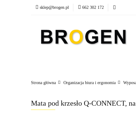
sklep@brogen.pl
662 302 172
Art. Biurowe
A
Nowości
Aktualn
Art. Biurowe
Art. Spożywcze
Środki Cz
Strona główna
Organizacja biura i ergonomia
Wyposa
Mata pod krzesło Q-CONNECT, na 