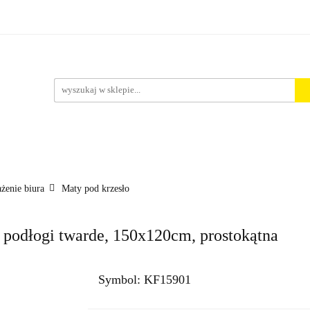
rt. Spożywcze
Środki Czystości
BHP
Pakowanie i 
ości
ystości
BHP
Pakowanie i Wysyłka
Nowości
Aktu
żenie biura
Maty pod krzesło
podłogi twarde, 150x120cm, prostokątna
Symbol:
KF15901