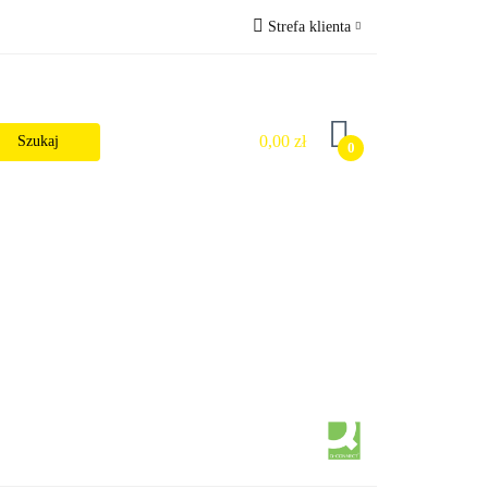
Strefa klienta
Wysyłka
Zaloguj się
Zarejestruj się
0,00 zł
0
Dodaj zgłoszenie
Zgody cookies
alności