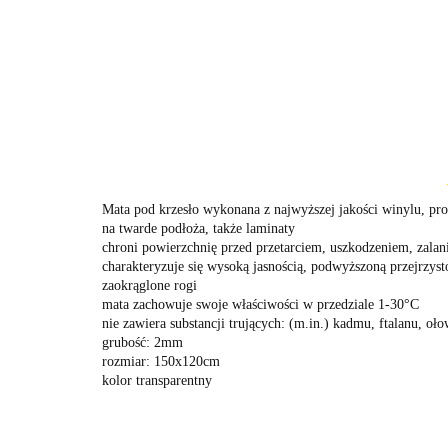
Mata pod krzesło wykonana z najwyższej jakości winylu, pro
na twarde podłoża, także laminaty
chroni powierzchnię przed przetarciem, uszkodzeniem, zalani
charakteryzuje się wysoką jasnością, podwyższoną przejrzyst
zaokrąglone rogi
mata zachowuje swoje właściwości w przedziale 1-30°C
nie zawiera substancji trujących: (m.in.) kadmu, ftalanu, oło
grubość: 2mm
rozmiar: 150x120cm
kolor transparentny