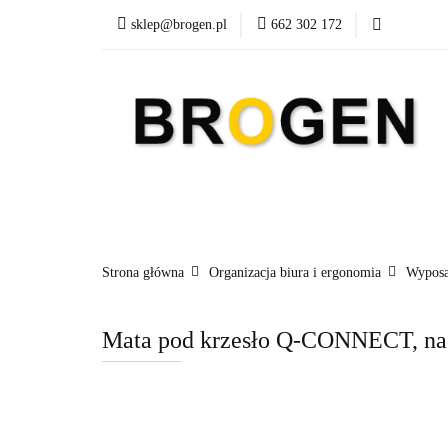
sklep@brogen.pl
662 302 172
Art. Biurowe
A
Nowości
Aktualn
Art. Biurowe
Art. Spożywcze
Środki Cz
Strona główna
Organizacja biura i ergonomia
Wyposa
Mata pod krzesło Q-CONNECT, na 