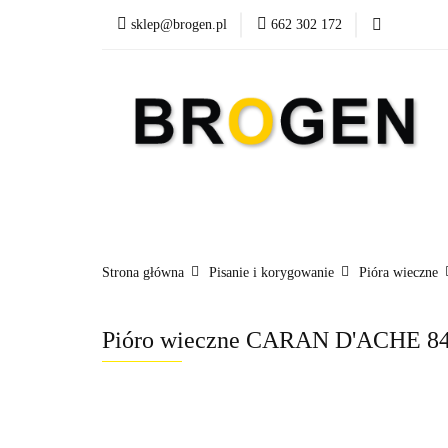
sklep@brogen.pl
662 302 172
Art. Biurowe
A
Nowości
Aktualn
Art. Biurowe
Art. Spożywcze
Środki Cz
Strona główna
Pisanie i korygowanie
Pióra wieczne
Pióro wieczne CARAN D'ACHE 849