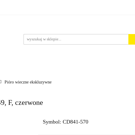
rt. Spożywcze
Środki Czystości
BHP
Pakowanie i 
ości
ystości
BHP
Pakowanie i Wysyłka
Nowości
Aktu
Pióro wieczne ekskluzywne
, F, czerwone
Symbol:
CD841-570