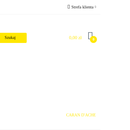
Strefa klienta
Wysyłka
Zaloguj się
Zarejestruj się
0,00 zł
0
Dodaj zgłoszenie
Zgody cookies
alności
CARAN D'ACHE