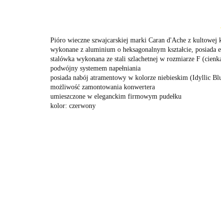
Pióro wieczne szwajcarskiej marki Caran d'Ache z kultowej 
wykonane z aluminium o heksagonalnym kształcie, posiada el
stalówka wykonana ze stali szlachetnej w rozmiarze F (cienk
podwójny systemem napełniania
posiada nabój atramentowy w kolorze niebieskim (Idyllic Blu
możliwość zamontowania konwertera
umieszczone w eleganckim firmowym pudełku
kolor: czerwony