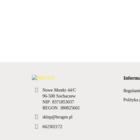
Informa
Nowe Mostki 44/C
Regulam
96-500 Sochaczew
Polityka
NIP: 8371853037
REGON: 380825602
sklep@brogen.pl
662302172