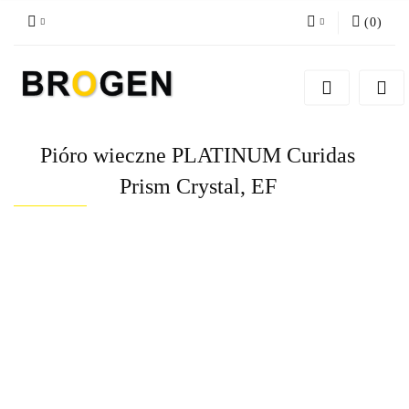
(
0
)
Zaloguj się
Zarejestruj się
Dodaj zgłoszenie
Pióro wieczne PLATINUM Curidas
Zgody cookies
Prism Crystal, EF