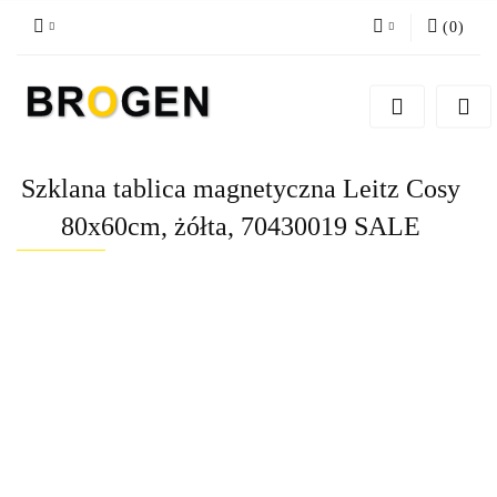
(
0
)
Zaloguj się
Zarejestruj się
Dodaj zgłoszenie
Szklana tablica magnetyczna Leitz Cosy
Zgody cookies
80x60cm, żółta, 70430019 SALE