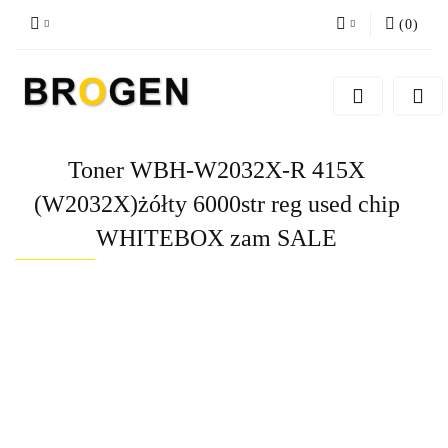
(
0
)
Zaloguj się
Zarejestruj się
Dodaj zgłoszenie
Toner WBH-W2032X-R 415X
Zgody cookies
(W2032X)żółty 6000str reg used chip
WHITEBOX zam SALE