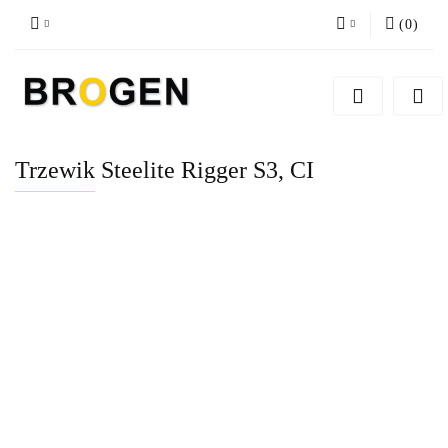
(
0
)
Zaloguj się
Zarejestruj się
Dodaj zgłoszenie
Trzewik Steelite Rigger S3, CI
Zgody cookies