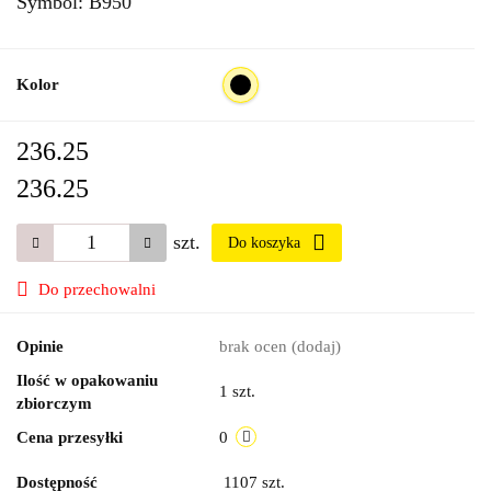
Symbol:
B950
Kolor
236.25
236.25
szt.
Do koszyka
Do przechowalni
Opinie
brak ocen
(dodaj)
Ilość w opakowaniu
1 szt.
zbiorczym
Cena przesyłki
0
Dostępność
1107
szt.