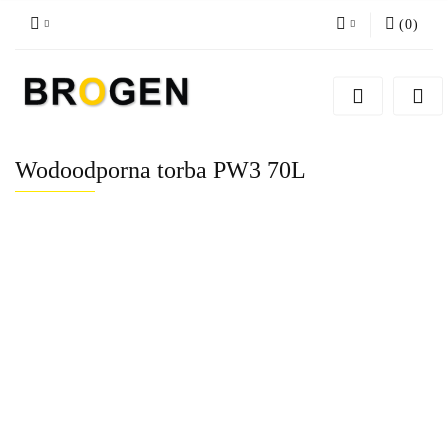
(
0
)
Zaloguj się
Zarejestruj się
Dodaj zgłoszenie
Wodoodporna torba PW3 70L
Zgody cookies