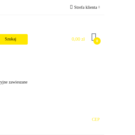
Strefa klienta
Wysyłka
Zaloguj się
Zarejestruj się
0,00 zł
0
Dodaj zgłoszenie
Zgody cookies
alności
cyjne zawieszane
CEP