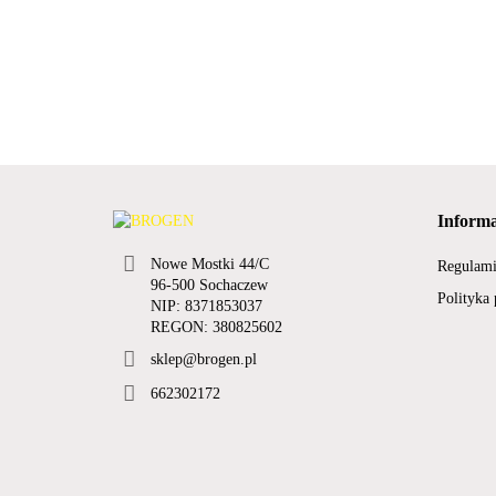
Informa
Nowe Mostki 44/C
Regulam
96-500 Sochaczew
Polityka
NIP: 8371853037
REGON: 380825602
sklep@brogen.pl
662302172