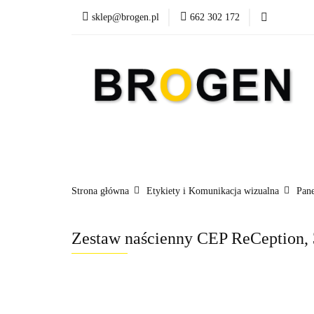
sklep@brogen.pl
662 302 172
Art. Biurowe
A
Nowości
Aktualn
Art. Biurowe
Art. Spożywcze
Środki Cz
Strona główna
Etykiety i Komunikacja wizualna
Pane
Zestaw naścienny CEP ReCeption, 