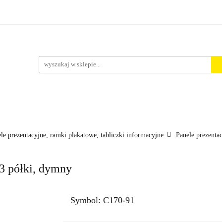
rt. Spożywcze
Środki Czystości
BHP
Pakowanie i 
ości
ystości
BHP
Pakowanie i Wysyłka
Nowości
Aktu
le prezentacyjne, ramki plakatowe, tabliczki informacyjne
Panele prezenta
3 półki, dymny
Symbol:
C170-91