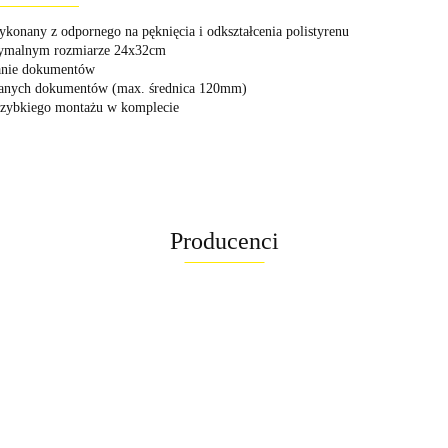
onany z odpornego na pęknięcia i odkształcenia polistyrenu
ksymalnym rozmiarze 24x32cm
wanie dokumentów
wanych dokumentów (max. średnica 120mm)
szybkiego montażu w komplecie
Producenci