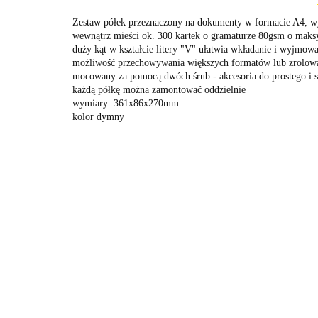
Zestaw półek przeznaczony na dokumenty w formacie A4, wyk
wewnątrz mieści ok. 300 kartek o gramaturze 80gsm o ma
duży kąt w kształcie litery "V" ułatwia wkładanie i wyjmo
możliwość przechowywania większych formatów lub zrolo
mocowany za pomocą dwóch śrub - akcesoria do prostego i 
każdą półkę można zamontować oddzielnie
wymiary: 361x86x270mm
kolor dymny